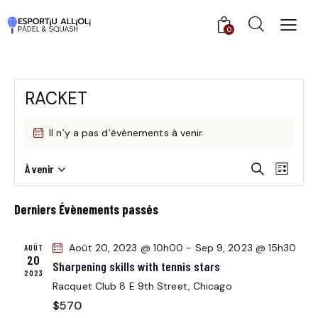
0
RACKET
Il n’y a pas d’évènements à venir.
R
N
À venir
R
L
S
A
e
E
i
c
é
V
C
s
Derniers Évènements passés
h
l
I
t
H
e
e
e
G
E
r
Août 20, 2023 @ 10h00
-
Sep 9, 2023 @ 15h30
AOÛT
c
A
c
20
R
Sharpening skills with tennis stars
t
T
h
2023
C
i
Racquet Club
8 E 9th Street, Chicago
e
I
H
o
$570
O