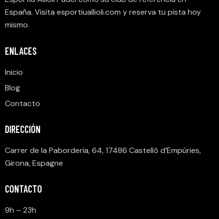
E
España. Visita
esportiuallioli.com
y reserva tu pista hoy
S
mismo.
É
V
ENLACES
È
Inicio
N
E
Blog
M
Contacto
E
N
DIRECCIÓN
T
Carrer de la Paborderia, 64, 17486 Castelló d’Empúries,
S
Girona, Espagne
CONTACTO
9h – 23h