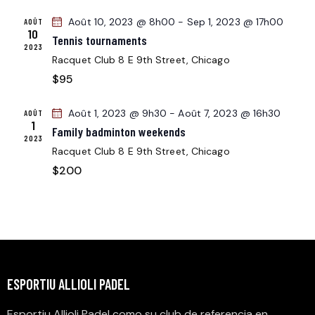
n
E
N
n
E
Août 10, 2023 @ 8h00
-
Sep 1, 2023 @ 17h00
AOÛT
D
10
e
T
Tennis tournaments
E
2023
z
N
V
Racquet Club
8 E 9th Street, Chicago
u
A
U
$95
n
E
V
e
S
Août 1, 2023 @ 9h30
-
Août 7, 2023 @ 16h30
I
AOÛT
d
1
É
Family badminton weekends
G
a
2023
V
Racquet Club
8 E 9th Street, Chicago
t
A
È
e
$200
T
N
.
I
E
O
M
N
E
D
N
E
T
ESPORTIU ALLIOLI PADEL
V
U
Esportiu Allioli Padel como su club de referencia en