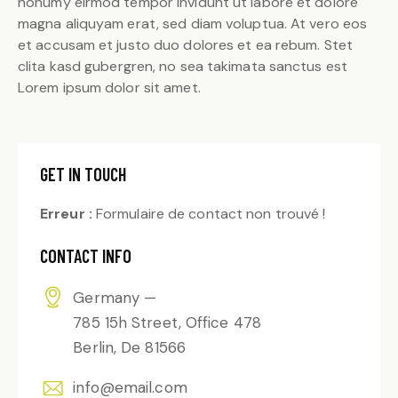
nonumy eirmod tempor invidunt ut labore et dolore
magna aliquyam erat, sed diam voluptua. At vero eos
et accusam et justo duo dolores et ea rebum. Stet
clita kasd gubergren, no sea takimata sanctus est
Lorem ipsum dolor sit amet.
GET IN TOUCH
Erreur :
Formulaire de contact non trouvé !
CONTACT INFO
Germany —
785 15h Street, Office 478
Berlin, De 81566
info@email.com