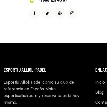
m
Ph
ail:
on
e:
ESPORTIU ALLIOLI PADEL
ENLAC
Esportiu Allioli Padel como su club de
Inicio
referencia en España. Visita
Blog
esportiuallioli.com
y reserva tu pista hoy
mismo.
Conta