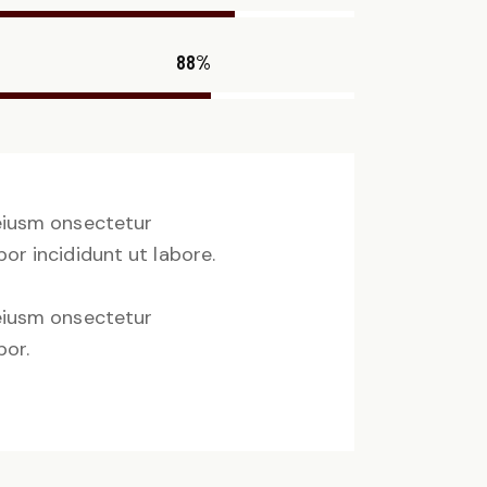
88%
 eiusm onsectetur
or incididunt ut labore.
 eiusm onsectetur
por.