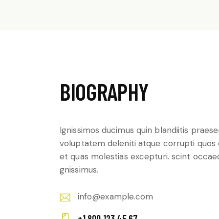
BIOGRAPHY
Ignissimos ducimus quin blandiitis praes
voluptatem deleniti atque corrupti quos
et quas molestias excepturi. scint occae
gnissimus.
info@example.com
E-
+1 800 123 45 67