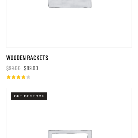
WOODEN RACKETS
$
99.00
$
89.00
Note
4.00
sur 5
OUT OF STOCK